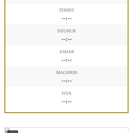
TERBIT
--:--
DZUHUR
--:--
ASHAR
--:--
MAGHRIB
--:--
ISYA
--:--